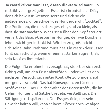
Je restriktiver man isst, desto dicker wird man:
Ein
restriktiver – gezügelter – Esser ist chronisch auf Diät,
der sich bewusst Grenzen setzt und sich so ein
andauerndes, unterschwelliges Hungergefühl "züchtet".
Die Portionen, die er sich zugesteht, sind zu klein, als
dass sie satt machten. Wer Essen über den Kopf steuert,
verliert das Bauch-Gespür für Hunger, der wie Durst ein
lebenswichtiger Instinkt ist. Wird er zu groß, bricht er
sich seine Bahn. Nahrung muss her. Ein restriktiver Esser
fühlt sich schuldig, wenn er einmal stärker zugreift, als
sein Kopf es ihm erlaubt.
Die Folge: Da er ohnehin versagt hat, stopft er sich erst
richtig voll, um den Frust abzutöten – oder weil er den
nächsten Versuch, sich unter Kontrolle zu bringen, auf
morgen verschiebt. Das hat Konsequenzen für den
Stoffwechsel: Das Gleichgewicht der Botenstoffe, die im
Gehirn Hunger und Sattheit regeln, verstellt sich. Die
Sättigung tritt später ein. Der Essgestörte, der sein
Gewicht halten will, kann seinem Körper noch weniger
trauen, muss sich noch stärker am Riemen reißen und