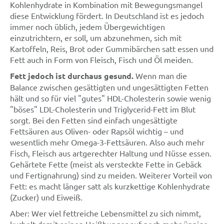
Kohlenhydrate in Kombination mit Bewegungsmangel
diese Entwicklung fördert. In Deutschland ist es jedoch
immer noch üblich, jedem Übergewichtigen
einzutrichtern, er soll, um abzunehmen, sich mit
Kartoffeln, Reis, Brot oder Gummibärchen satt essen und
Fett auch in Form von Fleisch, Fisch und Öl meiden.
Fett jedoch ist durchaus gesund.
Wenn man die
Balance zwischen gesättigten und ungesättigten Fetten
hält und so für viel "gutes" HDL-Cholesterin sowie wenig
"böses" LDL-Cholesterin und Triglycerid-Fett im Blut
sorgt. Bei den Fetten sind einfach ungesättigte
Fettsäuren aus Oliven- oder Rapsöl wichtig – und
wesentlich mehr Omega-3-Fettsäuren. Also auch mehr
Fisch, Fleisch aus artgerechter Haltung und Nüsse essen.
Gehärtete Fette (meist als versteckte Fette in Gebäck
und Fertignahrung) sind zu meiden. Weiterer Vorteil von
Fett: es macht länger satt als kurzkettige Kohlenhydrate
(Zucker) und Eiweiß.
Aber: Wer viel fettreiche Lebensmittel zu sich nimmt,
kurbelt damit seinen Heißhunger auf noch mehr üppige