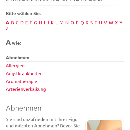
Bitte wählen Sie:
A
B
C
D
E
F
G
H
I
J
K
L
M
N
O
P
Q
R
S
T
U
V
W
X
Y
Z
A
wie:
Abnehmen
Allergien
Angstkrankheiten
Aromatherapie
Arterienverkalkung
Abnehmen
Sie sind unzufrieden mit Ihrer Figur
und möchten Abnehmen? Bevor Sie