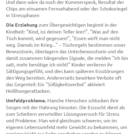
Und dann wäre da noch der Kummerspeck, Resultat der
Chips am einsamen Fernsehabend oder der Schokoriegel
in Stressphasen
Die Erziehung
zum Übergewichtigen beginnt in der
Kindheit: "Kind, iss deinen Teller leer!", "Was auf den
Tisch kommt, wird gegessen!", "Essen wirft man nicht
weg. Damals im Krieg..." – Tischregeln bestimmen unser
Bewusstsein, überlagern das Unterbewusstsein und die
damit zusammen hängenden Signale, die melden "Ich bin
satt, mehr benötige ich nicht!" Kinder verlieren ihr
Sättigungsgefühl, und dies kann späteren Essstörungen
den Weg bereiten. Andererseits bewirken Verbote oft
das Gegenteil: Ein "Süßigkeitsverbot" aktiviert
Heißhungerattacken.
Umfeldprobleme.
Manche Menschen schlucken ihre
Sorgen mit der Nahrung hinunter. Die Esssucht dient als
zum Scheitern verurteilter Lösungsversuch für Stress
und Probleme. Man wird gleichsam schwerer, um im
eigenen Lebensumfeld mehr Gewicht zu bekommen, um
weniger leicht zur Seite geschoben werden zu können.