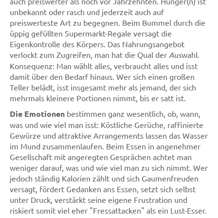
auch preiswerter als noch vor Jahrzehnten. Hunger(n) ist
unbekannt oder rasch und jederzeit auch auf
preiswerteste Art zu begegnen. Beim Bummel durch die
üppig gefüllten Supermarkt-Regale versagt die
Eigenkontrolle des Körpers. Das Nahrungsangebot
verlockt zum Zugreifen, man hat die Qual der
Aus
wahl.
Konsequenz: Man wählt alles, verbraucht alles und isst
damit über den Bedarf hinaus. Wer sich einen großen
Teller belädt, isst insgesamt mehr als jemand, der sich
mehrmals kleinere Portionen nimmt, bis er satt ist.
Die Emotionen
bestimmen ganz wesentlich, ob, wann,
was und wie viel man isst: Köstliche Gerüche, raffinierte
Gewürze und attraktive Arrangements lassen das Wasser
im Mund zusammenlaufen. Beim Essen in angenehmer
Gesellschaft mit angeregten Gesprächen achtet man
weniger darauf, was und wie viel man zu sich nimmt. Wer
jedoch ständig Kalorien zählt und sich Gaumenfreuden
versagt, fördert Gedanken ans Essen, setzt sich selbst
unter Druck, verstärkt seine eigene Frustration und
riskiert somit viel eher "Fressattacken" als ein Lust-Esser.